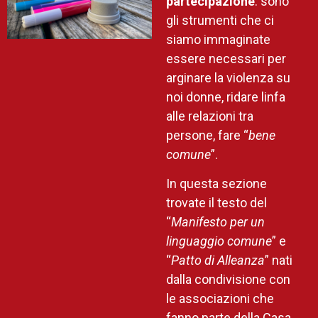
partecipazione
: sono
gli strumenti che ci
siamo immaginate
essere necessari per
arginare la violenza su
noi donne, ridare linfa
alle relazioni tra
persone, fare “
bene
comune
”.
In questa sezione
trovate il testo del
“
Manifesto per un
linguaggio comune
” e
“
Patto di Alleanza
” nati
dalla condivisione con
le associazioni che
fanno parte della Casa