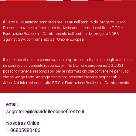
Il Patto e il Manifesto sono stati realizzati
nell
’
ambito del
progetto
Do.Mo
–
Donne in movimento
, finanziato da ActionAid International Italia E.T.S e
Fondazione Realizza il Cambiamento nell
’
ambito del progetto NORA
against GBV, co-finanziato dall
’
Unione Europea.
Il contenuto di questa comunicazione rappresenta l
’
opinione degli autori che
ne sono esclusivamente responsabili. N
é
L’Unione europea n
é
DG JUST
possono ritenersi responsabili per le informazioni che contiene n
é
per l
’
uso
che ne venga fatto. Analogamente non possono ritenersi responsabili
ActionAid International Italia E.T.S. e Fondazione Realizza il Cambiamento.
email:
segreteria@casadelledonnefirenze.it
Nosotras Onlus
– 06805980486